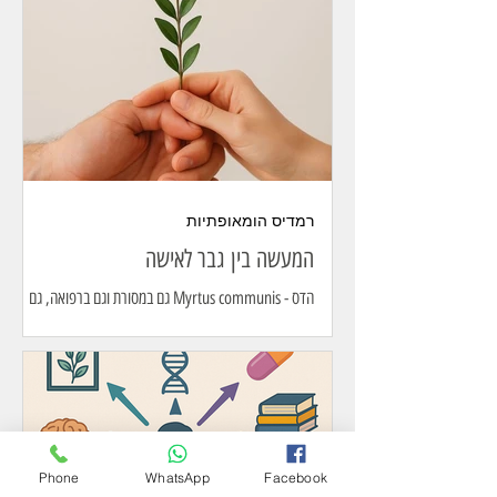
חוסמים כבישים. — כמה עכשיו? — עשרים וחמש…
שלושים. הפסקה. — שלושים אלף ברחובות. — נחכה. —
זה יוצא משליטה. — עדיין לא. — שלושים וחמש… הם לא
מתפזרים. — הם בודקים גבולות. — אנחנו חייבים לפעול.
— מוקדם. — ארבעים אלף. שקט. — ארבעים אלף… —
הממ. הקצב נעצר. תתחיל. — אולי עוד לחכות? — לא.
הפסקה. — תתחיל. מהר. — לפזר? — לא. השתיקה
נעשית כבדה.
רמדיס הומאופתיות
המעשה בין גבר לאישה
הדס - Myrtus communis גם במסורת וגם ברפואה, גם
כרמדי הומאופתית וגם כשמן אתרי. באנגליה זרי הדס הם חלק
בלתי נפרד מחתונות בני המלוכה, כי...
Phone
WhatsApp
Facebook