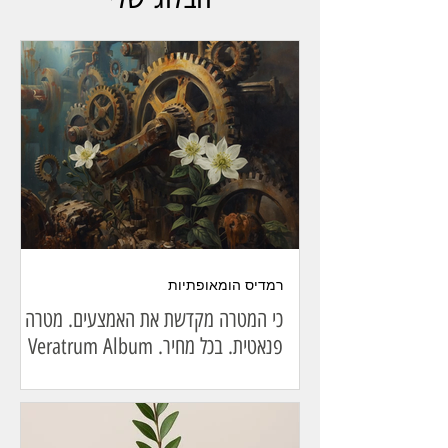
רמדיס הומאופתיות
כי המטרה מקדשת את האמצעים. מטרה
פנאטית. בכל מחיר. Veratrum Album
— שלושת אלפים כבר ברחובות. — נחכה. — כבר עשרת
אלפים. — נחכה. — אבל זה גדל… — שיצאו עוד. —
חמש עשרה אלף. זה כבר לא סתם רעש. — נחכה. — הם