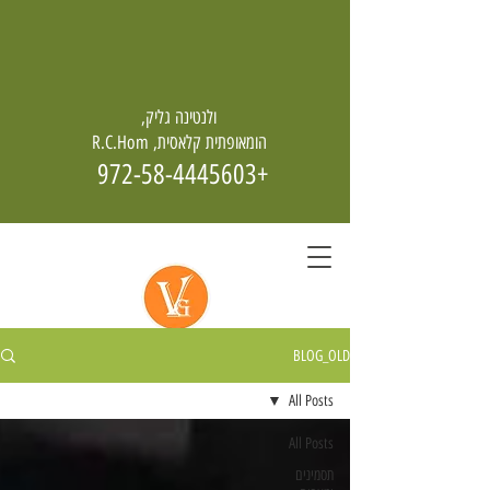
ולנטינה גליק,
הומאופתית קלאסית, R.C.Hom
+972-58-4445603
BLOG_OLD
הומאופתיה - מחיה גם מן האפר
All Posts
All Posts
תסמינים