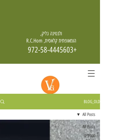
ולנטינה גליק,
הומאופתית קלאסית, R.C.Hom
+972-58-4445603
BLOG_OLD
הומאופתיה - מחיה גם מן האפר
All Posts
All Posts
תסמינים