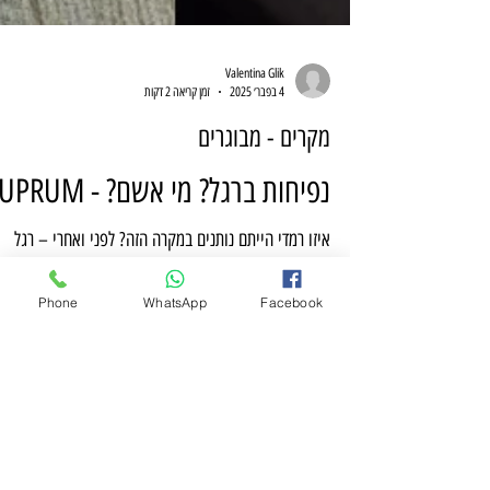
Valentina Glik
4 בפבר׳ 2025
זמן קריאה 2 דקות
מקרים - מבוגרים
נפיחות ברגל? מי אשם? - CUPRUM
איזו רמדי הייתם נותנים במקרה הזה? לפני ואחרי – רגל
Phone
WhatsApp
Facebook
נפוחה, אדומה, מגרדת… וכעת נראית בריאה לחלוטין! ❓
מקרה מסתורי: מה הייתם נותנים? הפרטים...
יש לכם שאלות?