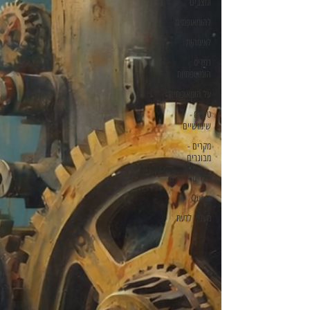
ומצבים
להומאופתים
לאימהות
רמדיס
הומאופתיות
על הומאופתיה
טיפים
שימושיים
מקרים -
מבוגרים
מקרים - ילדים
Quest
מעניין לדעת