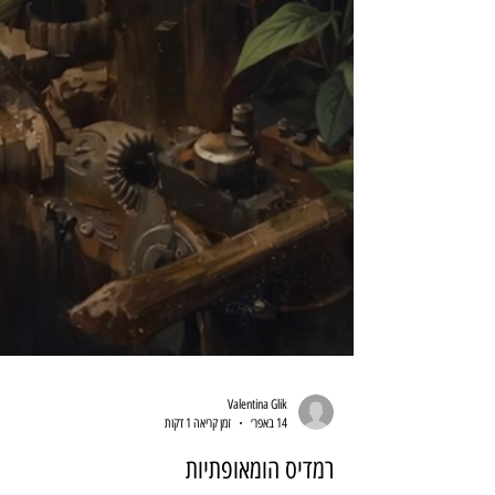
Valentina Glik
14 באפר׳
זמן קריאה 1 דקות