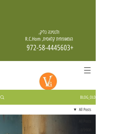
ולנטינה גליק,
הומאופתית קלאסית, R.C.Hom
+972-58-4445603
BLOG_OLD
הומאופתיה - מחיה גם מן האפר
All Posts
All Posts
תסמינים