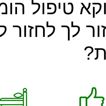
קא טיפול הומ
ור לך לחזור ל
ת?