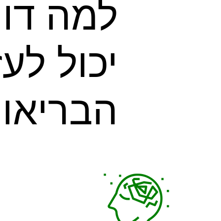
למה דוו
יכול לעז
הבריאו