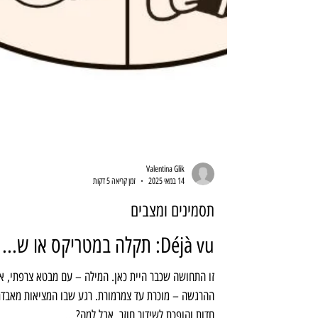
Valentina Glik
14 במאי 2025
זמן קריאה 5 דקות
תסמינים ומצבים
Déjà vu: תקלה במטריקס או ש...
זו התחושה שכבר היית כאן. המילה – עם מבטא צרפתי,