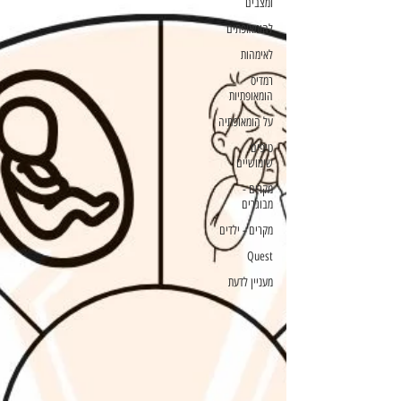
ומצבים
להומאופתים
לאימהות
רמדיס
הומאופתיות
על הומאופתיה
טיפים
שימושיים
מקרים -
מבוגרים
מקרים - ילדים
Quest
מעניין לדעת