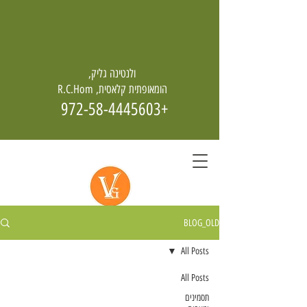
ולנטינה גליק,
הומאופתית קלאסית, R.C.Hom
+972-58-4445603
BLOG_OLD
הומאופתיה - מחיה גם מן האפר
All Posts
All Posts
תסמינים