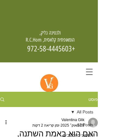
ולנטינה גליק,
הומאופתית קלאסית, R.C.Hom
+972-58-4445603
פוסט
הומאופתיה - מחיה גם מן האפר
All Posts
Valentina Glik
All Posts
28 באוק׳ 2025
זמן קריאה 2 דקות
האם הוא באמת השתנה,
תסמינים ומצבים