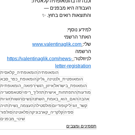
וככה זה בהומאופתיה קלאסית:
העבודה היא מבפנים —
והתוצאות רואים בחוץ. ✨
למידע נוסף:
האתר הרשמי 
שלי:
www.valentinaglik.com
הרשמה 
לניוזלטר:
https://valentinaglik.com/news-
letter-registration
הומאופתיה
הומאופתיה_קלאסית
הומאופטית_ולנטינה_גליק
הומאופת_כפר_סבא
הומאופת_בישראל
איזון_רגשי
רפואה_הומאופתית
מודעות
התפתחות_אישית
תהליך_ריפוי
סטאפסגריה
אהבה
האם_הוא_באמת_השתנה
נשים
רגשות
זוגיות
קשר_זוגי
ליקופודיום
פולסטילה
העצמה_נשית
תויה
ספיה
קלקריה_קארבוניקה
פלאטינה
סולפור
שינוי_מבפנים
תסמינים ומצבים