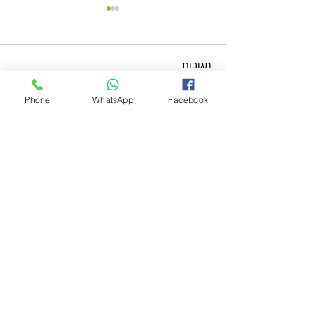
תגובות
Phone
WhatsApp
Facebook
ילד שלא חולה —האם זה
כתיבת תגובה...
תמיד סימן למערכת חיסון
חזקה?
יש לכם שאלות?
רוצים לדעת האם טיפול הומאופתי יכול לעזור גם
לכם?
אני מזמינה אתכם לשיחה מקדימה קצרה (כ־15
דקות) — ללא עלות.
כדי שאוכל להקדיש לכם את מלוא תשומת הלב,
אנא מלאו את הטופס.