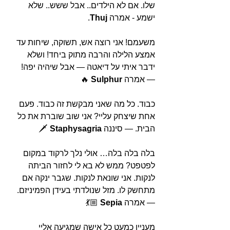
שלו. אם לא הילדים.. אבל ששש.. שלא 
ישמע - אמרה 
Thuj
.
משעמם! אני רוצה אש, תשוקה, שיחות עד 
אמצע הלילה והרבה מתוק ביחד! ושלא 
ידבר איתי על דיאטה — אבל שיהיה יפה! 
— אמרה 
Sulphur
 🔥
כבוד. כל מה שאני מבקשת זה כבוד. פעם 
אחת שיצחק עליי? אני שוב שוברת את כל 
הבית. — סיננה 
Staphysagria
 🗡️
בלה בלה בלה… אולי נלך לרקוד במקום 
לפטפט? ממש לא בא לי לחזור הביתה 
לנקות. אני שונאת לנקות. שגבר ינקה אם 
מתחשק לו. מזל שנולדתי בעידן הפמיניזם. 
— אמרה 
Sepia
 💃🏼
מעניין כמעט כל אישה שמגיעה אליי 