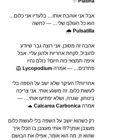
 ✨
Platina
אבל אני אוהבת אותו… בלעדיו אני כלום… 
הוא כל העולם שלי… — לחשה 
 🌧️
Pulsatilla
אהבה זה מסוכן. אני רוצה גבר שיודע 
להוביל, לקחת אחריות ולהגן עליי. אבל 
איפה תמצאי כזה היום? כולם נהיו 
פחדנים… — אמרה 
Lycopodium
 🦁
אחריות?! העיקר שלא ישב על הספה בלי 
לעשות כלום. זה משגע אותי. אני צריכה 
ביטחון, שגרה, ושלא יפתיעו אותי… — 
אמרה 
Calcarea Carbonica
 🐢
רק כשהוא יושב על השפה בלי לעשות כלום 
מעצבן אותך?!!! אותי מעצבן בו הכל! איך 
שהוא זז, מה הוא אומר, אפילו את הבושם 