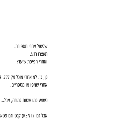
שלשול אחרי תספורת. 
תעצרו רגע.
ואחרי חפיפת שיער?
כן, כן. לא אחרי אוכל מקולקל. ל
אחרי שמפו או מספריים.
נשמע כמו שטות גמורה, אבל…
אבל גם  (KENT) קנט וגם פטאק (PHATAK) מתארים את זה. רק דמיינו ש..