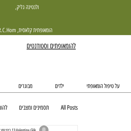
ולנטינה גליק,
הומאופתית קלאסית, R.C.Hom
להומאופתים וסטודנטים
על טיפול הומאופתי
ילדים
מבוגרים
All Posts
תסמינים ומצבים
להומ
מקרים - מבוגרים
מקרים - ילדים
Valentina Glik
13 בינו׳
זמן קר