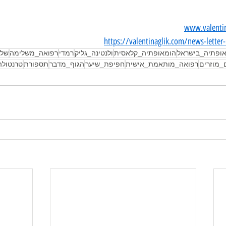
www.valenti
https://valentinaglik.com/news-letter-
ופתיה_בישראל
הומאופתיה_קלאסית
ולנטינה_גליק
רמדי
רפואה_משלימה
שלש
_מוזרים
רפואה_מותאמת_אישית
חפיפת_שיער
הגוף_מדבר
תספורת
טרנטולה