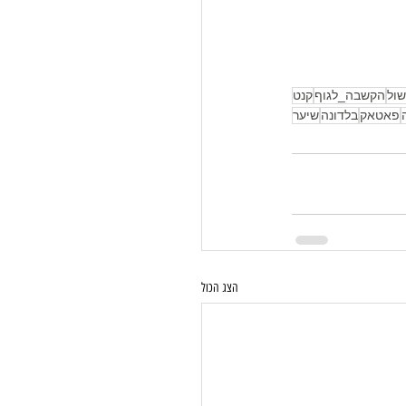
ול
הקשבה_לגוף
קנט
פאטאק
בלדונה
שיער
הצג הכול