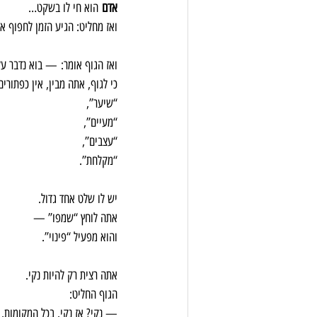
אדם
 הוא חי לו בשקט… 
ואז מחליט: הגיע הזמן לחפוף א
ואז הגוף אומר: — בוא נדבר על
כי לגוף, אתה מבין, אין כפתורים
“שיער”, 
“מעיים”, 
“עצבים”, 
“מקלחת”.
יש לו שלט אחד גדול. 
אתה לוחץ “שמפו” — 
והוא מפעיל “פינוי”.
אתה רצית רק להיות נקי. 
הגוף החליט: 
— נקי? אז נקי. בכל המקומות.